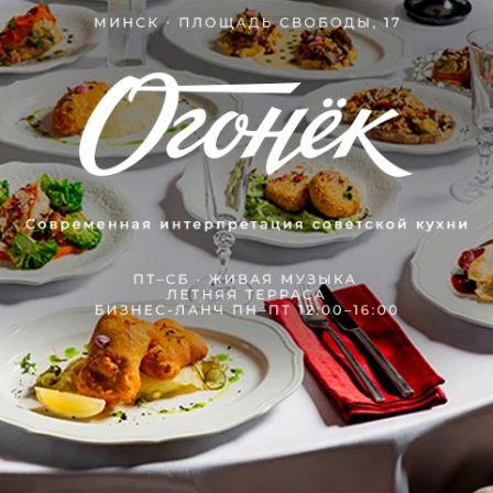
Княжеский двор
143.6 км • Гродненская обл. г. п. Мир ул.
Красноармейская
Ресторан
Отпразднуйте торжество в «Княжеском Дворе»
Показать ещё