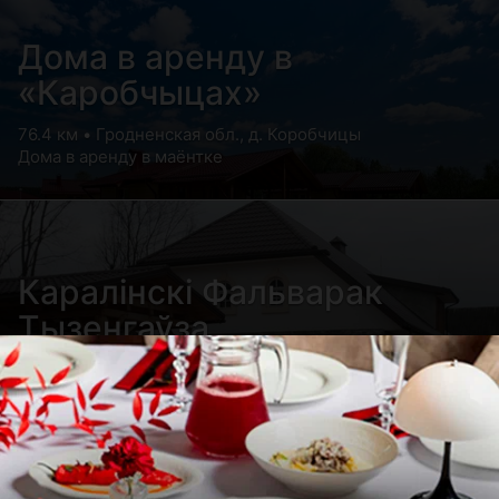
Дома в аренду в
«Каробчыцах»
76.4 км • Гродненская обл., д. Коробчицы
Дома в аренду в маёнтке
Каралінскі Фальварак
Тызенгаўза
80.1 км • Гродненский р-н д. Каролино
Агроусадьба вблизи озера, с историческим колоритом
18 века, картинной галереей и другими уникальными
объектами